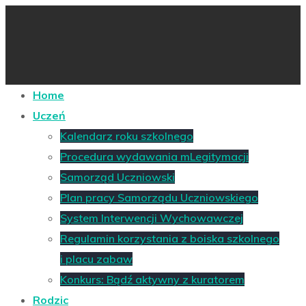
Home
Uczeń
Kalendarz roku szkolnego
Procedura wydawania mLegitymacji
Samorząd Uczniowski
Plan pracy Samorządu Uczniowskiego
System Interwencji Wychowawczej
Regulamin korzystania z boiska szkolnego
i placu zabaw
Konkurs: Bądź aktywny z kuratorem
Rodzic