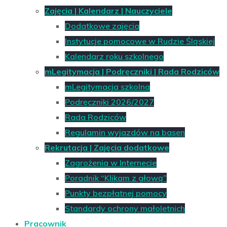
Zajęcia | Kalendarz | Nauczyciele
Dodatkowe zajęcia
Instytucje pomocowe w Rudzie Śląskiej
Kalendarz roku szkolnego
mLegitymacja | Podręczniki | Rada Rodziców
mLegitymacja szkolna
Podręczniki 2026/2027
Rada Rodziców
Regulamin wyjazdów na basen
Rekrutacja | Zajęcia dodatkowe
Zagrożenia w Internecie
Poradnik “Klikam z głową”
Punkty bezpłatnej pomocy
Standardy ochrony małoletnich
Pracownik