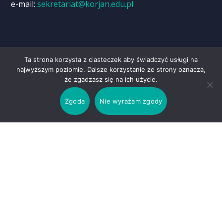
e-mail:
sekretariat@korjan.edu.pl
Deklaracja dostępności
Ta strona korzysta z ciasteczek aby świadczyć usługi na
najwyższym poziomie. Dalsze korzystanie ze strony oznacza,
że zgadzasz się na ich użycie.
Zdjęcia wykorzystane na stronie korjan.edu.pl
Zgoda
Nie wyrażam zgody
pochodzą z poniższych serwisów. Dziękujemy!
Pixabay.com
|
Pexels.com
|
Unsplash.com
Dyrektor
mgr Anna Sekta
Wicedyrektor
mgr Agnieszka Kwak