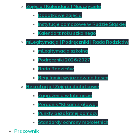
Zajęcia | Kalendarz | Nauczyciele
Dodatkowe zajęcia
Instytucje pomocowe w Rudzie Śląskiej
Kalendarz roku szkolnego
mLegitymacja | Podręczniki | Rada Rodziców
mLegitymacja szkolna
Podręczniki 2026/2027
Rada Rodziców
Regulamin wyjazdów na basen
Rekrutacja | Zajęcia dodatkowe
Zagrożenia w Internecie
Poradnik “Klikam z głową”
Punkty bezpłatnej pomocy
Standardy ochrony małoletnich
Pracownik