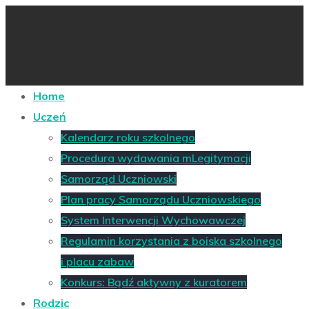
Home
Uczeń
Kalendarz roku szkolnego
Procedura wydawania mLegitymacji
Samorząd Uczniowski
Plan pracy Samorządu Uczniowskiego
System Interwencji Wychowawczej
Regulamin korzystania z boiska szkolnego
i placu zabaw
Konkurs: Bądź aktywny z kuratorem
Rodzic