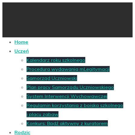
Home
Uczeń
Kalendarz roku szkolnego
Procedura wydawania mLegitymacji
Samorząd Uczniowski
Plan pracy Samorządu Uczniowskiego
System Interwencji Wychowawczej
Regulamin korzystania z boiska szkolnego
i placu zabaw
Konkurs: Bądź aktywny z kuratorem
Rodzic