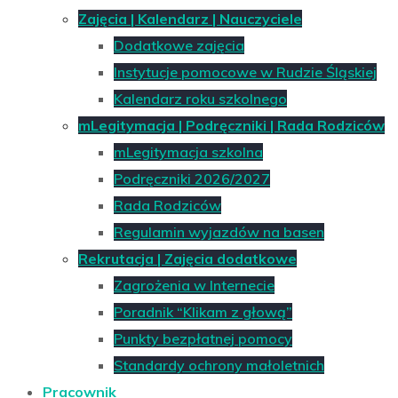
Zajęcia | Kalendarz | Nauczyciele
Dodatkowe zajęcia
Instytucje pomocowe w Rudzie Śląskiej
Kalendarz roku szkolnego
mLegitymacja | Podręczniki | Rada Rodziców
mLegitymacja szkolna
Podręczniki 2026/2027
Rada Rodziców
Regulamin wyjazdów na basen
Rekrutacja | Zajęcia dodatkowe
Zagrożenia w Internecie
Poradnik “Klikam z głową”
Punkty bezpłatnej pomocy
Standardy ochrony małoletnich
Pracownik