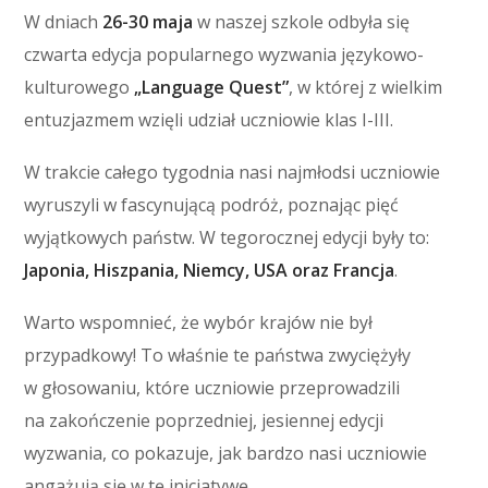
W dniach
26-30 maja
w naszej szkole odbyła się
czwarta edycja popularnego wyzwania językowo-
kulturowego
„Language Quest”
, w której z wielkim
entuzjazmem wzięli udział uczniowie klas I-III.
W trakcie całego tygodnia nasi najmłodsi uczniowie
wyruszyli w fascynującą podróż, poznając pięć
wyjątkowych państw. W tegorocznej edycji były to:
Japonia, Hiszpania, Niemcy, USA oraz Francja
.
Warto wspomnieć, że wybór krajów nie był
przypadkowy! To właśnie te państwa zwyciężyły
w głosowaniu, które uczniowie przeprowadzili
na zakończenie poprzedniej, jesiennej edycji
wyzwania, co pokazuje, jak bardzo nasi uczniowie
angażują się w tę inicjatywę.