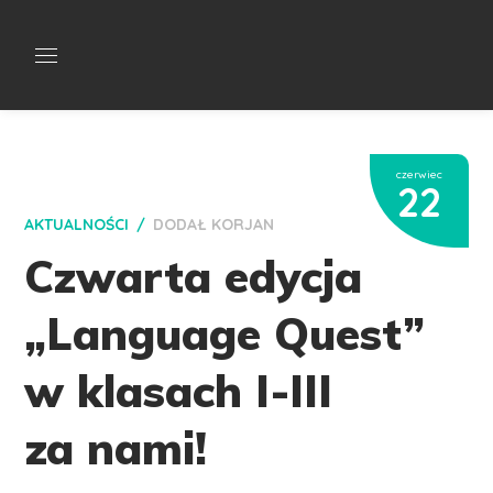
czerwiec
22
AKTUALNOŚCI
DODAŁ
KORJAN
Czwarta edycja
„Language Quest”
w klasach I-III
za nami!