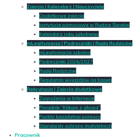
Zajęcia | Kalendarz | Nauczyciele
Dodatkowe zajęcia
Instytucje pomocowe w Rudzie Śląskiej
Kalendarz roku szkolnego
mLegitymacja | Podręczniki | Rada Rodziców
mLegitymacja szkolna
Podręczniki 2026/2027
Rada Rodziców
Regulamin wyjazdów na basen
Rekrutacja | Zajęcia dodatkowe
Zagrożenia w Internecie
Poradnik “Klikam z głową”
Punkty bezpłatnej pomocy
Standardy ochrony małoletnich
Pracownik