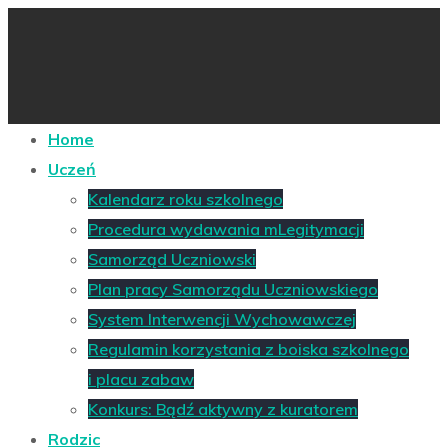
Home
Uczeń
Kalendarz roku szkolnego
Procedura wydawania mLegitymacji
Samorząd Uczniowski
Plan pracy Samorządu Uczniowskiego
System Interwencji Wychowawczej
Regulamin korzystania z boiska szkolnego
i placu zabaw
Konkurs: Bądź aktywny z kuratorem
Rodzic