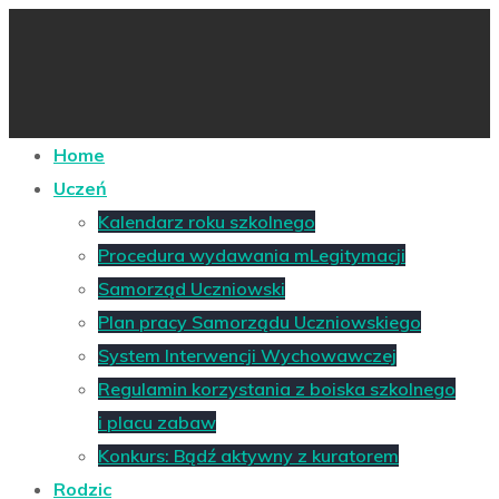
Home
Uczeń
Kalendarz roku szkolnego
Procedura wydawania mLegitymacji
Samorząd Uczniowski
Plan pracy Samorządu Uczniowskiego
System Interwencji Wychowawczej
Regulamin korzystania z boiska szkolnego
i placu zabaw
Konkurs: Bądź aktywny z kuratorem
Rodzic