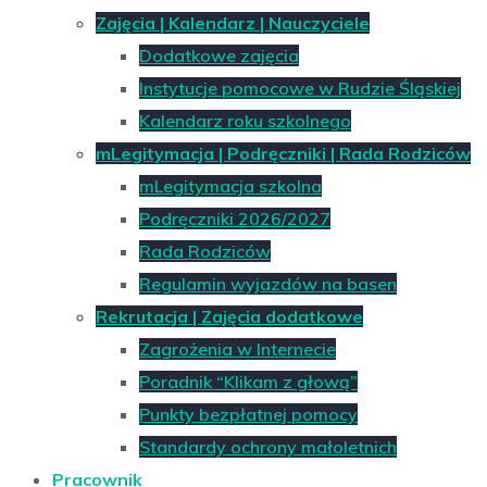
Zajęcia | Kalendarz | Nauczyciele
Dodatkowe zajęcia
Instytucje pomocowe w Rudzie Śląskiej
Kalendarz roku szkolnego
mLegitymacja | Podręczniki | Rada Rodziców
mLegitymacja szkolna
Podręczniki 2026/2027
Rada Rodziców
Regulamin wyjazdów na basen
Rekrutacja | Zajęcia dodatkowe
Zagrożenia w Internecie
Poradnik “Klikam z głową”
Punkty bezpłatnej pomocy
Standardy ochrony małoletnich
Pracownik