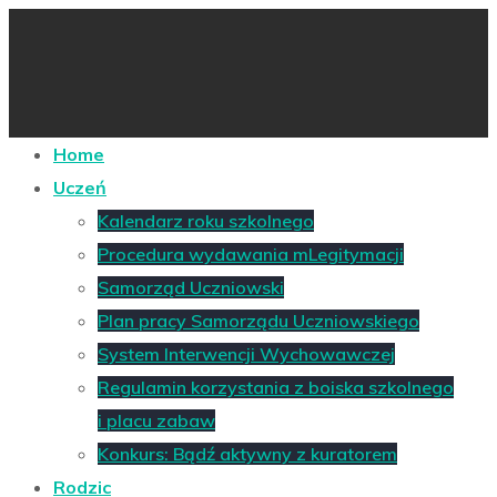
Home
Uczeń
Kalendarz roku szkolnego
Procedura wydawania mLegitymacji
Samorząd Uczniowski
Plan pracy Samorządu Uczniowskiego
System Interwencji Wychowawczej
Regulamin korzystania z boiska szkolnego
i placu zabaw
Konkurs: Bądź aktywny z kuratorem
Rodzic