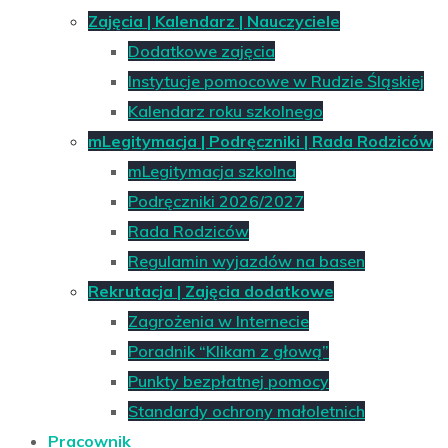
Zajęcia | Kalendarz | Nauczyciele
Dodatkowe zajęcia
Instytucje pomocowe w Rudzie Śląskiej
Kalendarz roku szkolnego
mLegitymacja | Podręczniki | Rada Rodziców
mLegitymacja szkolna
Podręczniki 2026/2027
Rada Rodziców
Regulamin wyjazdów na basen
Rekrutacja | Zajęcia dodatkowe
Zagrożenia w Internecie
Poradnik “Klikam z głową”
Punkty bezpłatnej pomocy
Standardy ochrony małoletnich
Pracownik