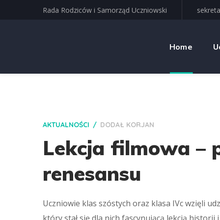
Rada Rodziców i Samorząd Uczniowski
sekreta
Home
U
AKTUALNOŚCI
DODAŁ
KORJAN
Lekcja filmowa – 
renesansu
Uczniowie klas szóstych oraz klasa IVc wzięli u
który stał się dla nich fascynującą lekcją histori