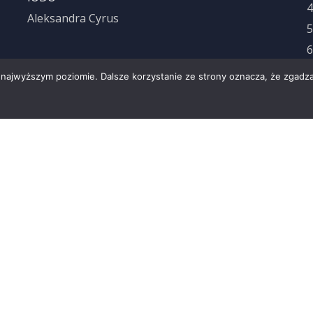
4
Aleksandra Cyrus
5
6
7
 najwyższym poziomie. Dalsze korzystanie ze strony oznacza, że zgadzas
8
9