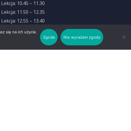
 Lekcja: 10.45 – 11.30
 Lekcja: 11.50 – 12.35
 Lekcja: 12.55 – 13.40
 Lekcja: 13.50 – 14.35
z się na ich użycie.
Zgoda
Nie wyrażam zgody
 Lekcja: 14.45 – 15.30
 Lekcja: 15.40 – 16.25
Deklaracja Dostępności