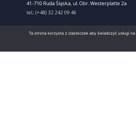
41-710 Ruda Śląska, ul. Obr. Westerplatte 2a
tel.: (+48) 32 242 09 46
Sekretariat:
czynny od 7.30 -15.30
Ta strona korzysta z ciasteczek aby świadczyć usługi na
e-mail:
sekretariat@korjan.edu.pl
Deklaracja dostępności
Zdjęcia wykorzystane na stronie korjan.edu.pl
pochodzą z poniższych serwisów. Dziękujemy!
Pixabay.com
|
Pexels.com
|
Unsplash.com