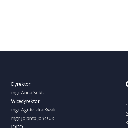
Dyrektor
mgr Anna Sekta
Wicedyrektor
a
1
mgr Agnieszka Kwak
2
mgr Jolanta Jańczuk
3
IODO