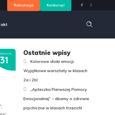
Rekrutacja
Konkursy!
takt
Ostatnie wpisy
ździernik
31
Kolorowe słoiki emocji.
Wyjątkowe warsztaty w klasach
2a i 2b!
„Apteczka Pierwszej Pomocy
Emocjonalnej” – dbamy o zdrowie
”
,
psychiczne w klasach trzecich!
ając