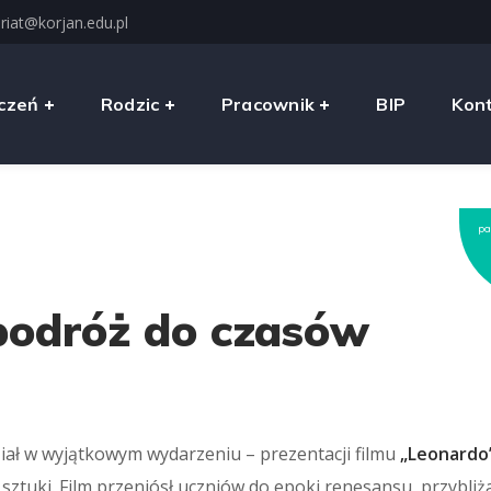
riat@korjan.edu.pl
czeń
Rodzic
Pracownik
BIP
Kon
pa
podróż do czasów
dział w wyjątkowym wydarzeniu – prezentacji filmu
„Leonardo
i i sztuki. Film przeniósł uczniów do epoki renesansu, przybliż