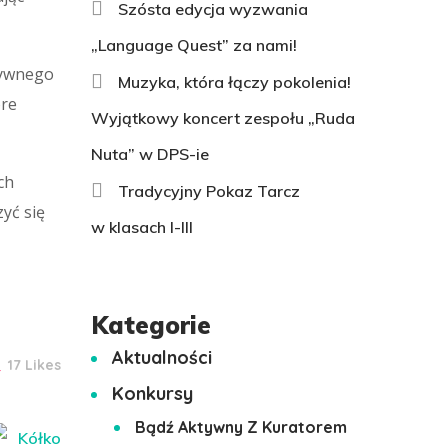
Szósta edycja wyzwania
„Language Quest” za nami!
ktywnego
Muzyka, która łączy pokolenia!
óre
Wyjątkowy koncert zespołu „Ruda
Nuta” w DPS-ie
ch
Tradycyjny Pokaz Tarcz
yć się
w klasach I-III
Kategorie
Aktualności
17 Likes
Konkursy
Bądź Aktywny Z Kuratorem