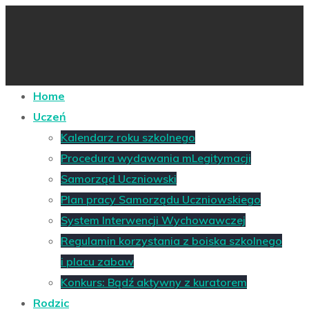
Home
Uczeń
Kalendarz roku szkolnego
Procedura wydawania mLegitymacji
Samorząd Uczniowski
Plan pracy Samorządu Uczniowskiego
System Interwencji Wychowawczej
Regulamin korzystania z boiska szkolnego
i placu zabaw
Konkurs: Bądź aktywny z kuratorem
Rodzic