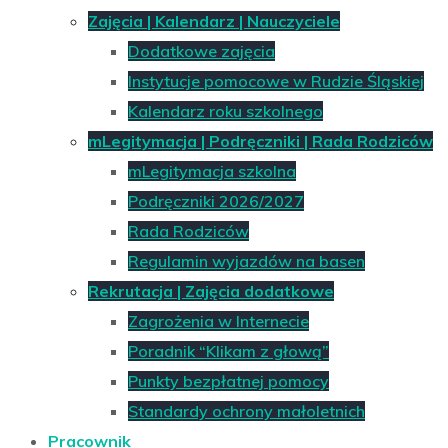
Zajęcia | Kalendarz | Nauczyciele
Dodatkowe zajęcia
Instytucje pomocowe w Rudzie Śląskiej
Kalendarz roku szkolnego
mLegitymacja | Podręczniki | Rada Rodziców
mLegitymacja szkolna
Podręczniki 2026/2027
Rada Rodziców
Regulamin wyjazdów na basen
Rekrutacja | Zajęcia dodatkowe
Zagrożenia w Internecie
Poradnik “Klikam z głową”
Punkty bezpłatnej pomocy
Standardy ochrony małoletnich
Pracownik