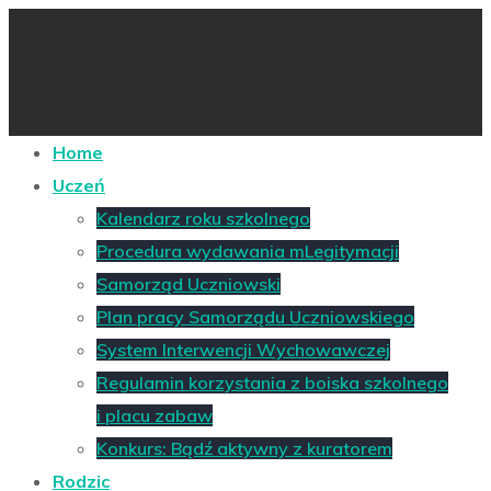
Home
Uczeń
Kalendarz roku szkolnego
Procedura wydawania mLegitymacji
Samorząd Uczniowski
Plan pracy Samorządu Uczniowskiego
System Interwencji Wychowawczej
Regulamin korzystania z boiska szkolnego
i placu zabaw
Konkurs: Bądź aktywny z kuratorem
Rodzic