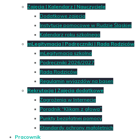
Zajęcia | Kalendarz | Nauczyciele
Dodatkowe zajęcia
Instytucje pomocowe w Rudzie Śląskiej
Kalendarz roku szkolnego
mLegitymacja | Podręczniki | Rada Rodziców
mLegitymacja szkolna
Podręczniki 2026/2027
Rada Rodziców
Regulamin wyjazdów na basen
Rekrutacja | Zajęcia dodatkowe
Zagrożenia w Internecie
Poradnik “Klikam z głową”
Punkty bezpłatnej pomocy
Standardy ochrony małoletnich
Pracownik