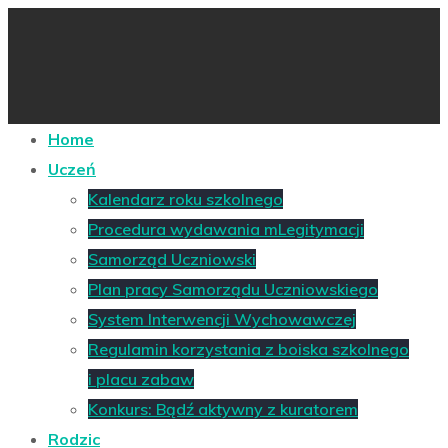
Home
Uczeń
Kalendarz roku szkolnego
Procedura wydawania mLegitymacji
Samorząd Uczniowski
Plan pracy Samorządu Uczniowskiego
System Interwencji Wychowawczej
Regulamin korzystania z boiska szkolnego
i placu zabaw
Konkurs: Bądź aktywny z kuratorem
Rodzic