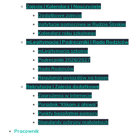
Zajęcia | Kalendarz | Nauczyciele
Dodatkowe zajęcia
Instytucje pomocowe w Rudzie Śląskiej
Kalendarz roku szkolnego
mLegitymacja | Podręczniki | Rada Rodziców
mLegitymacja szkolna
Podręczniki 2026/2027
Rada Rodziców
Regulamin wyjazdów na basen
Rekrutacja | Zajęcia dodatkowe
Zagrożenia w Internecie
Poradnik “Klikam z głową”
Punkty bezpłatnej pomocy
Standardy ochrony małoletnich
Pracownik