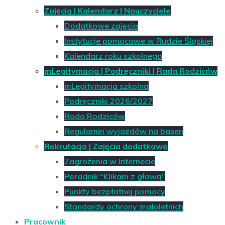
Zajęcia | Kalendarz | Nauczyciele
Dodatkowe zajęcia
Instytucje pomocowe w Rudzie Śląskiej
Kalendarz roku szkolnego
mLegitymacja | Podręczniki | Rada Rodziców
mLegitymacja szkolna
Podręczniki 2026/2027
Rada Rodziców
Regulamin wyjazdów na basen
Rekrutacja | Zajęcia dodatkowe
Zagrożenia w Internecie
Poradnik “Klikam z głową”
Punkty bezpłatnej pomocy
Standardy ochrony małoletnich
Pracownik