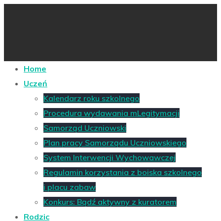
Home
Uczeń
Kalendarz roku szkolnego
Procedura wydawania mLegitymacji
Samorząd Uczniowski
Plan pracy Samorządu Uczniowskiego
System Interwencji Wychowawczej
Regulamin korzystania z boiska szkolnego
i placu zabaw
Konkurs: Bądź aktywny z kuratorem
Rodzic