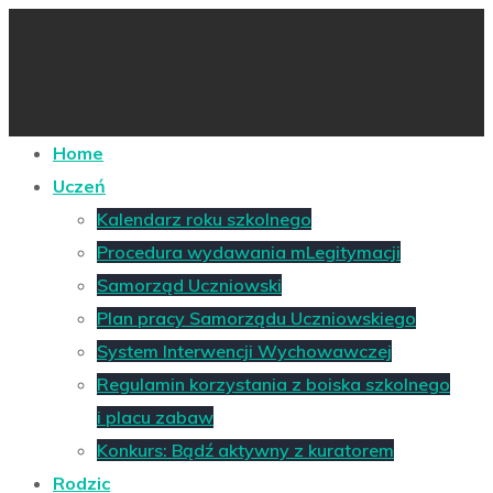
Home
Uczeń
Kalendarz roku szkolnego
Procedura wydawania mLegitymacji
Samorząd Uczniowski
Plan pracy Samorządu Uczniowskiego
System Interwencji Wychowawczej
Regulamin korzystania z boiska szkolnego
i placu zabaw
Konkurs: Bądź aktywny z kuratorem
Rodzic