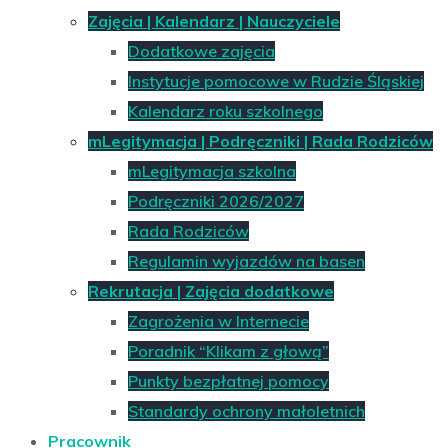
Zajęcia | Kalendarz | Nauczyciele
Dodatkowe zajęcia
Instytucje pomocowe w Rudzie Śląskiej
Kalendarz roku szkolnego
mLegitymacja | Podręczniki | Rada Rodziców
mLegitymacja szkolna
Podręczniki 2026/2027
Rada Rodziców
Regulamin wyjazdów na basen
Rekrutacja | Zajęcia dodatkowe
Zagrożenia w Internecie
Poradnik “Klikam z głową”
Punkty bezpłatnej pomocy
Standardy ochrony małoletnich
Pracownik