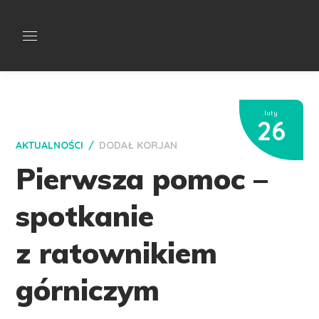
luty
26
AKTUALNOŚCI
DODAŁ
KORJAN
Pierwsza pomoc –
spotkanie
z ratownikiem
górniczym