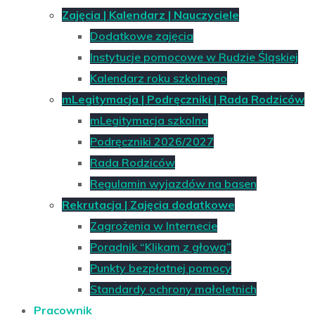
Zajęcia | Kalendarz | Nauczyciele
Dodatkowe zajęcia
Instytucje pomocowe w Rudzie Śląskiej
Kalendarz roku szkolnego
mLegitymacja | Podręczniki | Rada Rodziców
mLegitymacja szkolna
Podręczniki 2026/2027
Rada Rodziców
Regulamin wyjazdów na basen
Rekrutacja | Zajęcia dodatkowe
Zagrożenia w Internecie
Poradnik “Klikam z głową”
Punkty bezpłatnej pomocy
Standardy ochrony małoletnich
Pracownik