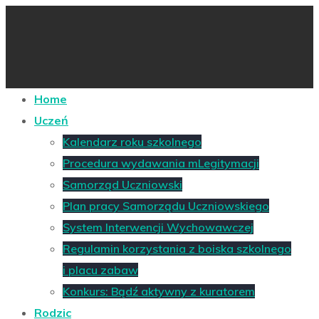
Home
Uczeń
Kalendarz roku szkolnego
Procedura wydawania mLegitymacji
Samorząd Uczniowski
Plan pracy Samorządu Uczniowskiego
System Interwencji Wychowawczej
Regulamin korzystania z boiska szkolnego
i placu zabaw
Konkurs: Bądź aktywny z kuratorem
Rodzic