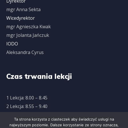
Dyrektor
mgr Anna Sekta
Wicedyrektor
mgr Agnieszka Kwak
mgr Jolanta Jańczuk
IODO
Aleksandra Cyrus
Czas trwania lekcji
1 Lekcja: 8.00 – 8.45
2 Lekcja: 8.55 – 9.40
3 Lekcja: 9.50 – 10.35
Ta strona korzysta z ciasteczek aby świadczyć usługi na
4 Lekcja: 10.45 – 11.30
najwyższym poziomie. Dalsze korzystanie ze strony oznacza,