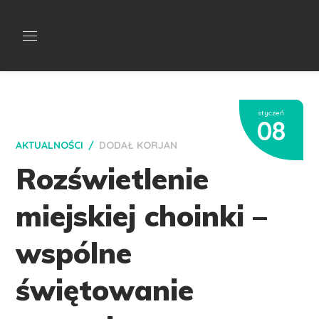
styczeń
08
AKTUALNOŚCI
DODAŁ
KORJAN
Rozświetlenie
miejskiej choinki –
wspólne
świętowanie