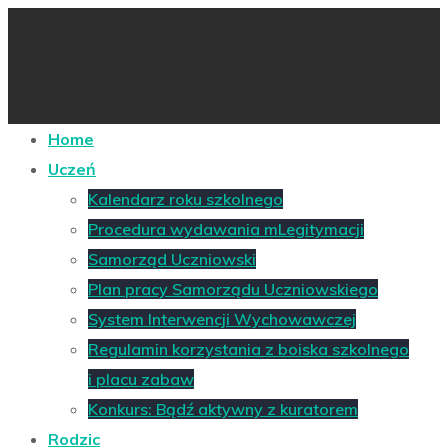
Home
Uczeń
Kalendarz roku szkolnego
Procedura wydawania mLegitymacji
Samorząd Uczniowski
Plan pracy Samorządu Uczniowskiego
System Interwencji Wychowawczej
Regulamin korzystania z boiska szkolnego
i placu zabaw
Konkurs: Bądź aktywny z kuratorem
Rodzic