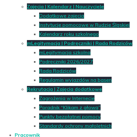
Zajęcia | Kalendarz | Nauczyciele
Dodatkowe zajęcia
Instytucje pomocowe w Rudzie Śląskiej
Kalendarz roku szkolnego
mLegitymacja | Podręczniki | Rada Rodziców
mLegitymacja szkolna
Podręczniki 2026/2027
Rada Rodziców
Regulamin wyjazdów na basen
Rekrutacja | Zajęcia dodatkowe
Zagrożenia w Internecie
Poradnik “Klikam z głową”
Punkty bezpłatnej pomocy
Standardy ochrony małoletnich
Pracownik