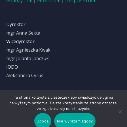
Pixabay.com
|
Pexels.com
|
Unsplash.com
Dyrektor
mgr Anna Sekta
Wicedyrektor
mgr Agnieszka Kwak
mgr Jolanta Jańczuk
IODO
Aleksandra Cyrus
Czas trwania lekcji
Ta strona korzysta z ciasteczek aby świadczyć usługi na
najwyższym poziomie. Dalsze korzystanie ze strony oznacza,
że zgadzasz się na ich użycie.
1 Lekcja: 8.00 – 8.45
Zgoda
Nie wyrażam zgody