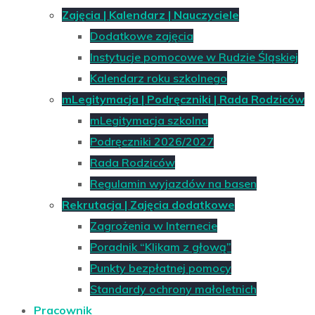
Zajęcia | Kalendarz | Nauczyciele
Dodatkowe zajęcia
Instytucje pomocowe w Rudzie Śląskiej
Kalendarz roku szkolnego
mLegitymacja | Podręczniki | Rada Rodziców
mLegitymacja szkolna
Podręczniki 2026/2027
Rada Rodziców
Regulamin wyjazdów na basen
Rekrutacja | Zajęcia dodatkowe
Zagrożenia w Internecie
Poradnik “Klikam z głową”
Punkty bezpłatnej pomocy
Standardy ochrony małoletnich
Pracownik