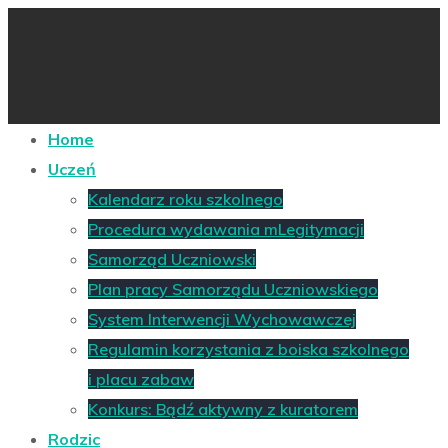
Home
Uczeń
Kalendarz roku szkolnego
Procedura wydawania mLegitymacji
Samorząd Uczniowski
Plan pracy Samorządu Uczniowskiego
System Interwencji Wychowawczej
Regulamin korzystania z boiska szkolnego
i placu zabaw
Konkurs: Bądź aktywny z kuratorem
Rodzic