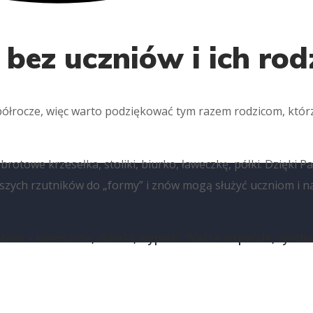
 bez uczniów i ich ro
ę półrocze, więc warto podziękować tym razem rodzicom, którz
otowe krzesełka, stoliki, biurko, ławeczkę, półki. Dzięki Pa
naszych rzutników do „formy” i znów mogą służyć uczniom i
ów – kiermasze, zbiórki, wypieki. Wasze wsparcie, życzli