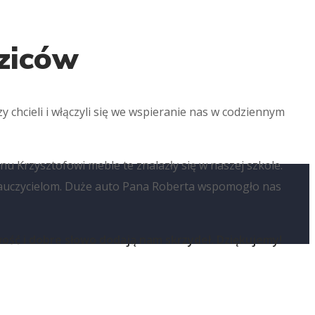
dziców
y chcieli i włączyli się we wspieranie nas w codziennym
nu Krzysztofowi meble te znalazły się w naszej szkole.
 nauczycielom. Duże auto Pana Roberta wspomogło nas
wość i dobre słowo dodają nam skrzydeł. Dziękujemy!