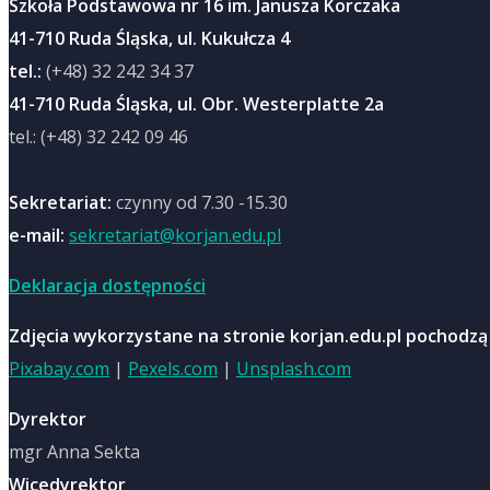
Szkoła Podstawowa nr 16 im. Janusza Korczaka
41-710 Ruda Śląska, ul. Kukułcza 4
tel.:
(+48) 32 242 34 37
41-710 Ruda Śląska, ul. Obr. Westerplatte 2a
tel.: (+48) 32 242 09 46
Sekretariat:
czynny od 7.30 -15.30
e-mail:
sekretariat@korjan.edu.pl
Deklaracja dostępności
Zdjęcia wykorzystane na stronie korjan.edu.pl pochodzą
Pixabay.com
|
Pexels.com
|
Unsplash.com
Dyrektor
mgr Anna Sekta
Wicedyrektor