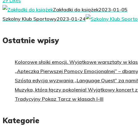
29 Likes
Zakładki do książek
2023-01-05
Szkolny Klub Sportowy
2023-01-24
Ostatnie wpisy
Kolorowe słoiki emocji. Wyjątkowe warsztaty w klasa
„Apteczka Pierwszej Pomocy Emocjonalnej” – dbamy 
Szósta edycja wyzwania „Language Quest” za nami!
Muzyka, która łączy pokolenia! Wyjątkowy koncert 
Tradycyjny Pokaz Tarcz w klasach I-III
Kategorie