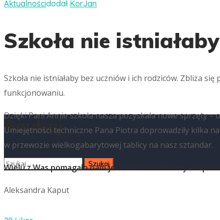
Aktualności
dodał
KorJan
Szkoła nie istniałaby
Szkoła nie istniałaby bez uczniów i ich rodziców. Zbliża si
funkcjonowaniu.
Dzięki Pani Annie szkoła nasza pozyskała nowe sprzęty – obr
Szukaj
Umiejętności techniczne Pana Piotra doprowadziły kilka 
w przewozie wielkogabarytowej tablicy na nasz sztandar.
Wielu z Was pomagało nam jeszcze na wiele innych sposob
Aleksandra Kaput