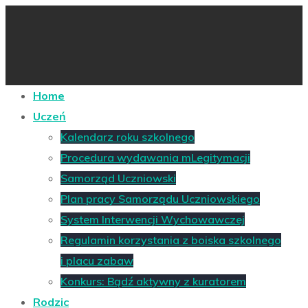
Home
Uczeń
Kalendarz roku szkolnego
Procedura wydawania mLegitymacji
Samorząd Uczniowski
Plan pracy Samorządu Uczniowskiego
System Interwencji Wychowawczej
Regulamin korzystania z boiska szkolnego
i placu zabaw
Konkurs: Bądź aktywny z kuratorem
Rodzic