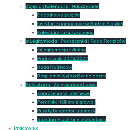
Zajęcia | Kalendarz | Nauczyciele
Dodatkowe zajęcia
Instytucje pomocowe w Rudzie Śląskiej
Kalendarz roku szkolnego
mLegitymacja | Podręczniki | Rada Rodziców
mLegitymacja szkolna
Podręczniki 2026/2027
Rada Rodziców
Regulamin wyjazdów na basen
Rekrutacja | Zajęcia dodatkowe
Zagrożenia w Internecie
Poradnik “Klikam z głową”
Punkty bezpłatnej pomocy
Standardy ochrony małoletnich
Pracownik