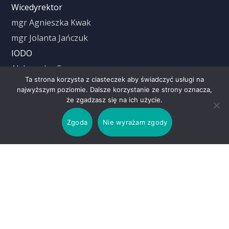
Wicedyrektor
mgr Agnieszka Kwak
mgr Jolanta Jańczuk
IODO
Aleksandra Cyrus
Ta strona korzysta z ciasteczek aby świadczyć usługi na
najwyższym poziomie. Dalsze korzystanie ze strony oznacza,
że zgadzasz się na ich użycie.
Czas trwania lekcji
Zgoda
Nie wyrażam zgody
1 Lekcja: 8.00 – 8.45
2 Lekcja: 8.55 – 9.40
3 Lekcja: 9.50 – 10.35
4 Lekcja: 10.45 – 11.30
5 Lekcja: 11.50 – 12.35
6 Lekcja: 12.55 – 13.40