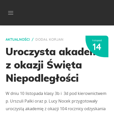
AKTUALNOŚCI
DODAŁ
KORJAN
listopad
14
Uroczysta akademia
z okazji Święta
Niepodległości
W dniu 10 listopada klasy 3b i 3d pod kierownictwem
p. Urszuli Palki oraz p. Lucy Nocek przygotowały
uroczystą akademię z okazji 104 rocznicy odzyskania