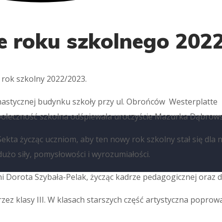
e roku szkolnego 202
y rok szkolny 2022/2023.
astycznej budynku szkoły przy ul. Obrońców Westerplatte zgr
ołeczność szkolna odśpiewała uroczyście Mazurka Dąbrows
Sekta życząc uczniom, aby ten nowy rok szkolny stał się dl
użo siły, pomysłowości i wyrozumiałości.
i Dorota Szybała-Pelak, życząc kadrze pedagogicznej oraz
zez klasy III. W klasach starszych część artystyczna poprow