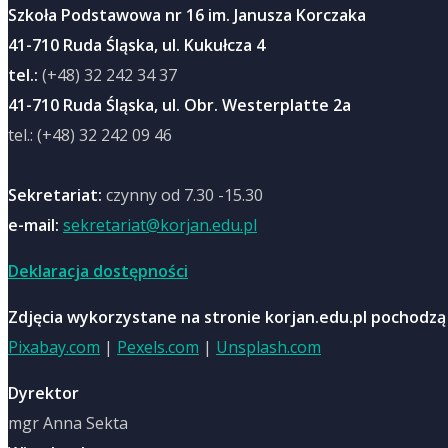
Szkoła Podstawowa nr 16 im. Janusza Korczaka
41-710 Ruda Śląska, ul. Kukułcza 4
tel.:
(+48) 32 242 34 37
41-710 Ruda Śląska, ul. Obr. Westerplatte 2a
tel.: (+48) 32 242 09 46
Sekretariat:
czynny od 7.30 -15.30
e-mail:
sekretariat@korjan.edu.pl
Deklaracja dostępności
Zdjęcia wykorzystane na stronie korjan.edu.pl pochodzą
Pixabay.com
|
Pexels.com
|
Unsplash.com
Dyrektor
mgr Anna Sekta