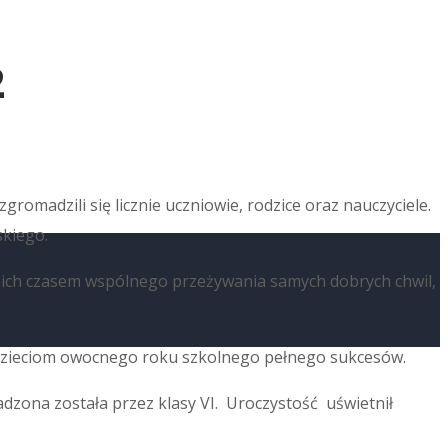
2
omadzili się licznie uczniowie, rodzice oraz nauczyciele.
kiego.
a nich czasem wspólnego przeżywania samych dobrych chwil,
 dzieciom owocnego roku szkolnego pełnego sukcesów.
adzona została przez klasy VI. Uroczystość uświetnił