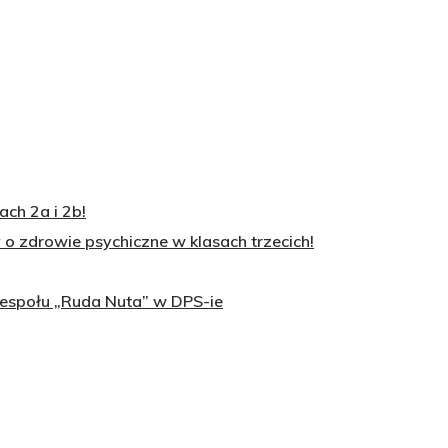
ch 2a i 2b!
o zdrowie psychiczne w klasach trzecich!
zespołu „Ruda Nuta” w DPS-ie