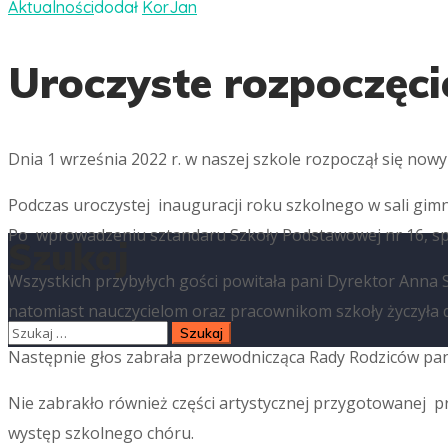
Aktualności
dodał
KorJan
Uroczyste rozpoczęci
Dnia 1 września 2022 r. w naszej szkole rozpoczął się now
Podczas uroczystej inauguracji roku szkolnego w sali gimn
Po wprowadzeniu sztandaru Szkoły Podstawowej nr 16, sp
Szukaj
Wszystkich przybyłych gości powitała pani Dyrektor Anna 
natomiast nauczycielom oraz pracownikom szkoły życzyła d
Następnie głos zabrała przewodnicząca Rady Rodziców pan
Nie zabrakło również części artystycznej przygotowanej pr
występ szkolnego chóru.