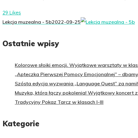
29 Likes
Lekcja muzealna - 5b
2022-09-25
Ostatnie wpisy
Kolorowe słoiki emocji. Wyjątkowe warsztaty w klasa
„Apteczka Pierwszej Pomocy Emocjonalnej” – dbamy 
Szósta edycja wyzwania „Language Quest” za nami!
Muzyka, która łączy pokolenia! Wyjątkowy koncert 
Tradycyjny Pokaz Tarcz w klasach I-III
Kategorie