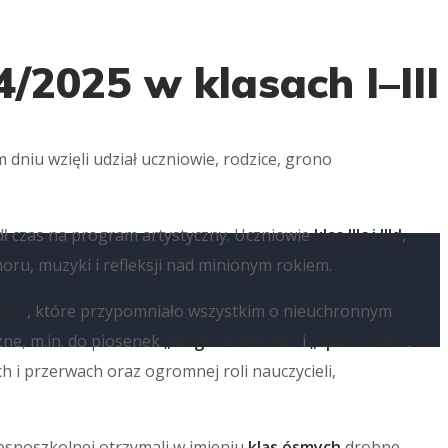
/2025 w klasach I–III
dniu wzięli udział uczniowie, rodzice, grono
dł czas na program artystyczny. Uczniowie
klas IIIc i IIId
,
ru, muzyki i refleksji nad minionym rokiem.
yło”
, które przypomniało wszystkim o nieuchronnym
ne, m.in. do piosenek
„Magic in the Air”
i
„Space Girls”
.
h i przerwach oraz ogromnej roli nauczycieli,
esnoszkolnej otrzymali w imieniu
klas ósmych
drobne