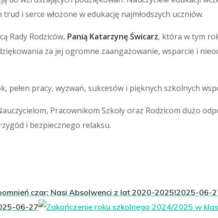
h trud i serce włożone w edukację najmłodszych uczniów.
cą Rady Rodziców,
Panią Katarzynę Świcarz
, która w tym r
odziękowania za jej ogromne zaangażowanie, wsparcie i nieo
k, pełen pracy, wyzwań, sukcesów i pięknych szkolnych ws
 Nauczycielom, Pracownikom Szkoły oraz Rodzicom dużo odpo
przygód i bezpiecznego relaksu.
omnień czar: Nasi Absolwenci z lat 2020-2025!
2025-06-2
025-06-27