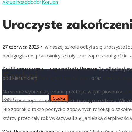
Aktualności
dodał
KorJan
Uroczyste zakończeni
27 czerwca 2025 r.
w naszej szkole odbyła się uroczystość 
pedagogiczne, pracownicy szkoły oraz zaproszeni goście, 
Część artystyczna – wspomnienia i humor
Po oficjalnej c
Szukaj
pod kierunkiem
Pani Sylwii Gontarskiej
oraz
Pani Katarzy
Na scenie wybrzmiały znane przeboje, w tym piosenka
„Oc
końcu pewnego etapu i początku nowego rozdziału. Widzow
Nie zabrakło także poetycko-zabawnych refleksji o szkolnyc
którzy przez cały rok wykazywali się „anielską cierpliwością
Wyjątkowe podziękowania
Uroczystość była również okaz