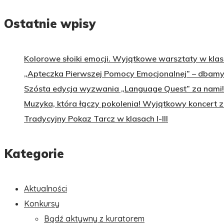
Ostatnie wpisy
Kolorowe słoiki emocji. Wyjątkowe warsztaty w klasa
„Apteczka Pierwszej Pomocy Emocjonalnej” – dbamy 
Szósta edycja wyzwania „Language Quest” za nami!
Muzyka, która łączy pokolenia! Wyjątkowy koncert 
Tradycyjny Pokaz Tarcz w klasach I-III
Kategorie
Aktualności
Konkursy
Bądź aktywny z kuratorem