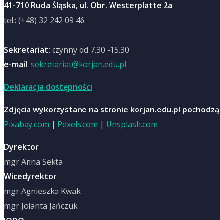
41-710 Ruda Śląska, ul. Obr. Westerplatte 2a
tel.: (+48) 32 242 09 46
Sekretariat:
czynny od 7.30 -15.30
e-mail:
sekretariat@korjan.edu.pl
Deklaracja dostępności
Zdjęcia wykorzystane na stronie korjan.edu.pl pochodzą
Pixabay.com
|
Pexels.com
|
Unsplash.com
Dyrektor
mgr Anna Sekta
Wicedyrektor
mgr Agnieszka Kwak
mgr Jolanta Jańczuk