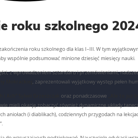
e roku szkolnego 2024
zakończenia roku szkolnego dla klas I–III. W tym wyjątkowym 
aby wspólnie podsumować minione dziesięć miesięcy nauki.
zęści, z wprowadzeniem sztandaru i przemówieniami, nadsze
ny Mokrackiej
, zaprezentowali wyjątkowy występ pełen humo
h i Ach” Sylwii Grzeszczak
oraz ponadczasowe
„Ale to już b
ie mieli okazję zobaczyć również dynamiczne układy tanecz
h aniołach (i diablikach), codziennych przygodach na lekcjac
”.
ją do wzruszających podziękowań. Nauczyciele edukacji wcz