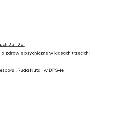
ch 2a i 2b!
o zdrowie psychiczne w klasach trzecich!
zespołu „Ruda Nuta” w DPS-ie