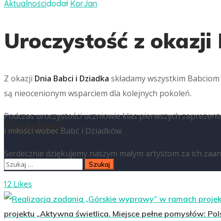
Aktualności
dodał
KorJan
Uroczystość z okazji
Z okazji
Dnia Babci i Dziadka
składamy wszystkim Babciom i 
są nieocenionym wsparciem dla kolejnych pokoleń.
Podczas uroczystości uczniowie klas pierwszych zaprezen
Szukaj
i miłości wobec Babć i Dziadków.
Serdecznie dziękujemy naszym małym artystom za ich zaang
12 Likes
projektu „Aktywna świetlica. Miejsce pełne pomysłów: Pol