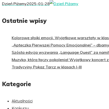
Dzień Piżamy
2025-01-28
Ostatnie wpisy
Kolorowe słoiki emocji. Wyjątkowe warsztaty w klasa
„Apteczka Pierwszej Pomocy Emocjonalnej” – dbamy 
Szósta edycja wyzwania „Language Quest” za nami!
Muzyka, która łączy pokolenia! Wyjątkowy koncert 
Tradycyjny Pokaz Tarcz w klasach I-III
Kategorie
Aktualności
Konkursy