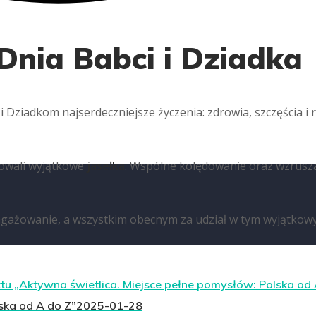
 Dnia Babci i Dziadka
Dziadkom najserdeczniejsze życzenia: zdrowia, szczęścia i r
towali wyjątkowe
jasełka
. Wspólne kolędowanie oraz wzrusza
ażowanie, a wszystkim obecnym za udział w tym wyjątkowym 
ska od A do Z”
2025-01-28