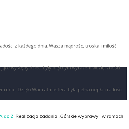
adości z każdego dnia. Wasza mądrość, troska i miłość
jące występy dzieci były pięknym wyrazem wdzięczności
dniu. Dzięki Wam atmosfera była pełna ciepła i radości.
Realizacja zadania „Górskie wyprawy” w ramach