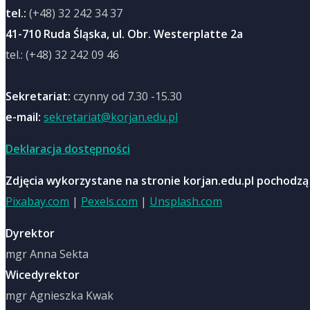
tel.:
(+48) 32 242 34 37
41-710 Ruda Śląska, ul. Obr. Westerplatte 2a
tel.: (+48) 32 242 09 46
Sekretariat:
czynny od 7.30 -15.30
e-mail:
sekretariat@korjan.edu.pl
Deklaracja dostępności
Zdjęcia wykorzystane na stronie korjan.edu.pl pochodzą
Pixabay.com
|
Pexels.com
|
Unsplash.com
Dyrektor
mgr Anna Sekta
Wicedyrektor
mgr Agnieszka Kwak