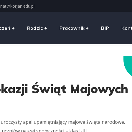
riat@korjan.edu.pl
czeń
Rodzic
Pracownik
BIP
Kon
okazji Świąt Majowych
ę uroczysty apel upamiętniający majowe święta narodowe.
czniów naszej społeczności – klas I-III.