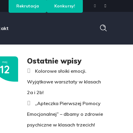
Rekrutacja
Konkursy!
takt
Ostatnie wpisy
maj
12
Kolorowe słoiki emocji.
Wyjątkowe warsztaty w klasach
2a i 2b!
„Apteczka Pierwszej Pomocy
Emocjonalnej” – dbamy o zdrowie
psychiczne w klasach trzecich!