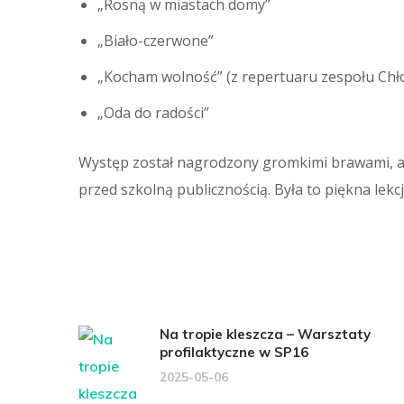
„Rosną w miastach domy”
„Biało-czerwone”
„Kocham wolność” (z repertuaru zespołu Chło
„Oda do radości”
Występ został nagrodzony gromkimi brawami, a 
przed szkolną publicznością. Była to piękna lekcja
Na tropie kleszcza – Warsztaty
profilaktyczne w SP16
2025-05-06