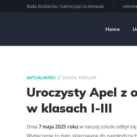
Rada Rodziców i Samorząd Uczniowski
sekreta
Home
U
AKTUALNOŚCI
DODAŁ
KORJAN
Uroczysty Apel z 
w klasach I-III
Dnia
7 maja 2025 roku
w naszej szkole odbył si
Wydarzenie to było skierowane do najmłodszych u