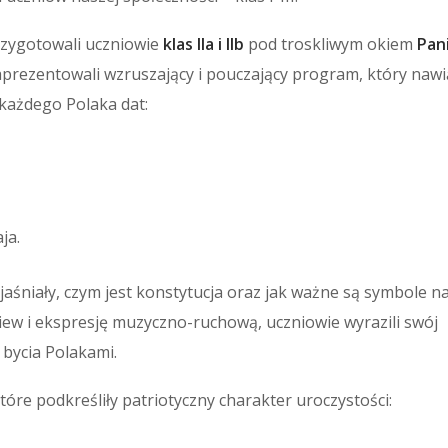
rzygotowali uczniowie
klas IIa i IIb
pod troskliwym okiem
Pan
 zaprezentowali wzruszający i pouczający program, który naw
 każdego Polaka dat:
ja.
aśniały, czym jest konstytucja oraz jak ważne są symbole 
piew i ekspresję muzyczno-ruchową, uczniowie wyrazili swój
 bycia Polakami.
tóre podkreśliły patriotyczny charakter uroczystości: