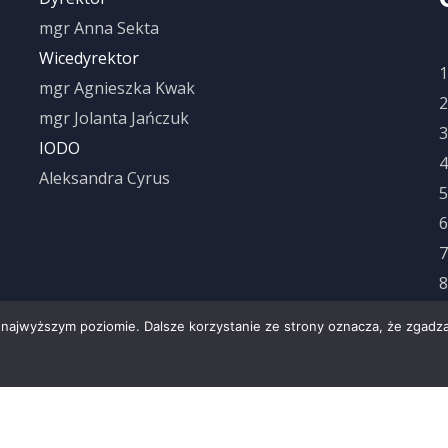
mgr Anna Sekta
Wicedyrektor
a
1
mgr Agnieszka Kwak
2
mgr Jolanta Jańczuk
3
IODO
4
Aleksandra Cyrus
5
6
7
8
9
 najwyższym poziomie. Dalsze korzystanie ze strony oznacza, że zgadzas