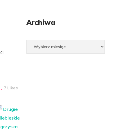
Archiwa
Archiwa
ci
7 Likes