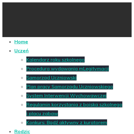
Home
Uczeń
Kalendarz roku szkolnego
Procedura wydawania mLegitymacji
Samorząd Uczniowski
Plan pracy Samorządu Uczniowskiego
System Interwencji Wychowawczej
Regulamin korzystania z boiska szkolnego
i placu zabaw
Konkurs: Bądź aktywny z kuratorem
Rodzic