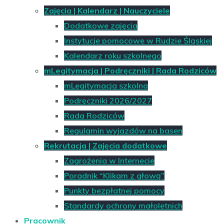
Zajęcia | Kalendarz | Nauczyciele
Dodatkowe zajęcia
Instytucje pomocowe w Rudzie Śląskiej
Kalendarz roku szkolnego
mLegitymacja | Podręczniki | Rada Rodziców
mLegitymacja szkolna
Podręczniki 2026/2027
Rada Rodziców
Regulamin wyjazdów na basen
Rekrutacja | Zajęcia dodatkowe
Zagrożenia w Internecie
Poradnik “Klikam z głową”
Punkty bezpłatnej pomocy
Standardy ochrony małoletnich
Pracownik