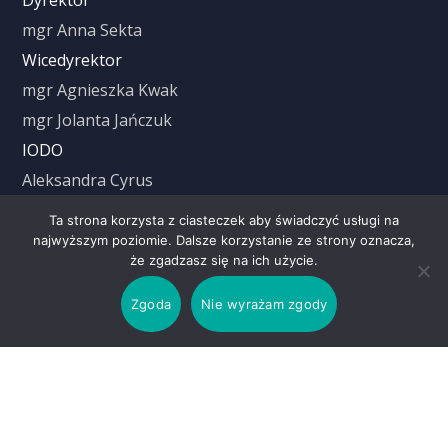
mgr Anna Sekta
Wicedyrektor
mgr Agnieszka Kwak
mgr Jolanta Jańczuk
IODO
Aleksandra Cyrus
Ta strona korzysta z ciasteczek aby świadczyć usługi na
najwyższym poziomie. Dalsze korzystanie ze strony oznacza,
Czas trwania lekcji
że zgadzasz się na ich użycie.
Zgoda
Nie wyrażam zgody
1 Lekcja: 8.00 – 8.45
2 Lekcja: 8.55 – 9.40
3 Lekcja: 9.50 – 10.35
4 Lekcja: 10.45 – 11.30