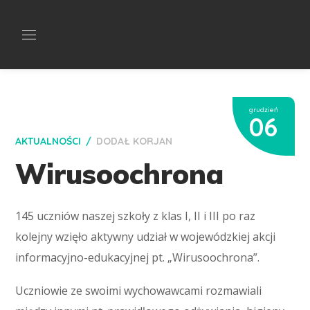
grudzień
06
AKTUALNOŚCI
DODAŁ
KORJAN
Wirusoochrona
145 uczniów naszej szkoły z klas I, II i III po raz
kolejny wzięło aktywny udział w wojewódzkiej akcji
informacyjno-edukacyjnej pt. „Wirusoochrona”.
Uczniowie ze swoimi wychowawcami rozmawiali