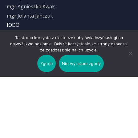
mgr Agnieszka Kwak
mgr Jolanta Jańczuk
IODO
Aleksandra Cyrus
Ta strona korzysta z ciasteczek aby świadczyć usługi na
najwyższym poziomie. Dalsze korzystanie ze strony oznacza,
że zgadzasz się na ich użycie.
Czas trwania lekcji
Zgoda
Nie wyrażam zgody
1 Lekcja: 8.00 – 8.45
2 Lekcja: 8.55 – 9.40
3 Lekcja: 9.50 – 10.35
4 Lekcja: 10.45 – 11.30
5 Lekcja: 11.50 – 12.35
6 Lekcja: 12.55 – 13.40