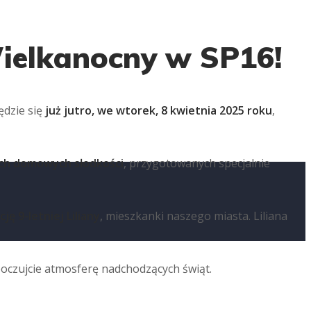
ielkanocny w SP16!
ędzie się
już jutro, we wtorek, 8 kwietnia 2025 roku
,
ch domowych słodkości
, przygotowanych specjalnie
cję 9-letniej Liliany
, mieszkanki naszego miasta. Liliana
i poczujcie atmosferę nadchodzących świąt.