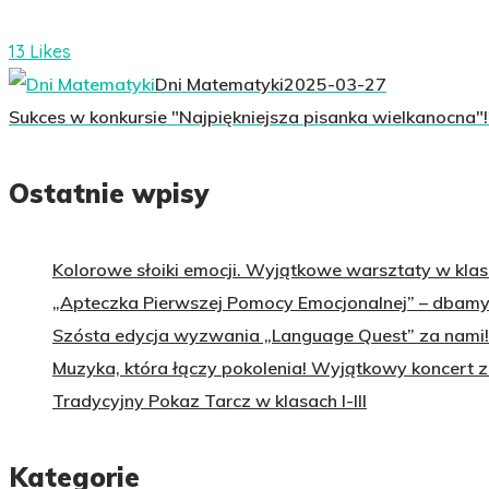
13 Likes
Dni Matematyki
2025-03-27
Sukces w konkursie "Najpiękniejsza pisanka wielkanocna"!
Ostatnie wpisy
Kolorowe słoiki emocji. Wyjątkowe warsztaty w klasa
„Apteczka Pierwszej Pomocy Emocjonalnej” – dbamy 
Szósta edycja wyzwania „Language Quest” za nami!
Muzyka, która łączy pokolenia! Wyjątkowy koncert 
Tradycyjny Pokaz Tarcz w klasach I-III
Kategorie