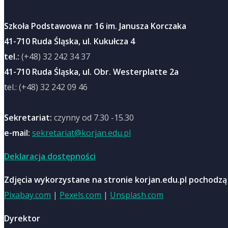
Szkoła Podstawowa nr 16 im. Janusza Korczaka
41-710 Ruda Śląska, ul. Kukułcza 4
tel.:
(+48) 32 242 34 37
41-710 Ruda Śląska, ul. Obr. Westerplatte 2a
tel.: (+48) 32 242 09 46
Sekretariat:
czynny od 7.30 -15.30
e-mail:
sekretariat@korjan.edu.pl
Deklaracja dostępności
Zdjęcia wykorzystane na stronie korjan.edu.pl pochodzą
Pixabay.com
|
Pexels.com
|
Unsplash.com
Dyrektor