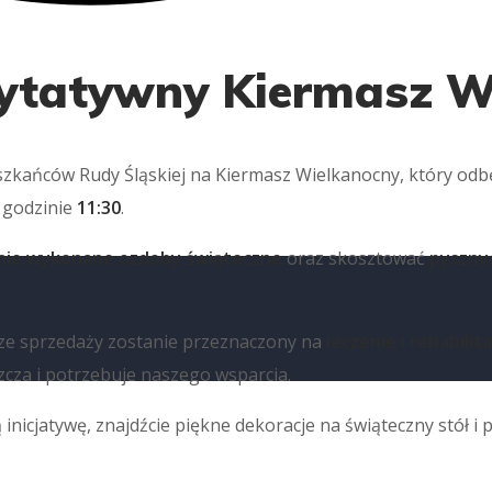
ytatywny Kiermasz W
szkańców Rudy Śląskiej na Kiermasz Wielkanocny, który odb
o godzinie
11:30
.
nie wykonane ozdoby świąteczne
oraz skosztować
pyszny
 ze sprzedaży zostanie przeznaczony na
leczenie i rehabilita
zcza i potrzebuje naszego wsparcia.
ą inicjatywę, znajdźcie piękne dekoracje na świąteczny stół 