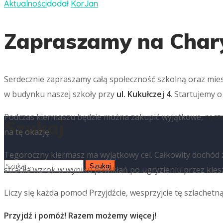
Aktualności
dodał
KorJan
Zapraszamy na Char
Serdecznie zapraszamy całą społeczność szkolną oraz mie
w budynku naszej szkoły przy
ul. Kukułczej 4
. Startujemy 
Podczas kiermaszu będzie można zakupić wyjątkowe,
ręcz
Szukaj
na tę okazję.
Tegoroczny kiermasz ma wyjątkowy cel. Całkowity dochód
straciła wzrok w wyniku powikłań po ugryzieniu przez kles
Liczy się każda pomoc! Przyjdźcie, wesprzyjcie tę szlachetn
Przyjdź i pomóż! Razem możemy więcej!