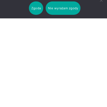
Zgoda
Nie wyrażam zgody
Czas trwania lekcji
1 Lekcja: 8.00 – 8.45
2 Lekcja: 8.55 – 9.40
3 Lekcja: 9.50 – 10.35
4 Lekcja: 10.45 – 11.30
5 Lekcja: 11.50 – 12.35
6 Lekcja: 12.55 – 13.40
7 Lekcja: 13.50 – 14.35
8 Lekcja: 14.45 – 15.30
9 Lekcja: 15.40 – 16.25