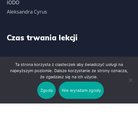
IODO
Aleksandra Cyrus
Czas trwania lekcji
1 Lekcja: 8.00 – 8.45
Ta strona korzysta z ciasteczek aby świadczyć usługi na
2 Lekcja: 8.55 – 9.40
najwyższym poziomie. Dalsze korzystanie ze strony oznacza,
że zgadzasz się na ich użycie.
3 Lekcja: 9.50 – 10.35
4 Lekcja: 10.45 – 11.30
Zgoda
Nie wyrażam zgody
5 Lekcja: 11.50 – 12.35
6 Lekcja: 12.55 – 13.40
7 Lekcja: 13.50 – 14.35
8 Lekcja: 14.45 – 15.30
9 Lekcja: 15.40 – 16.25