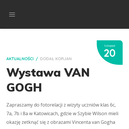
listopad
20
AKTUALNOŚCI
DODAŁ
KORJAN
Wystawa VAN
GOGH
Zapraszamy do fotorelacji z wizyty uczniów klas 6c,
7a, 7b i 8a w Katowicach, gdzie w Szybie Wilson mieli
okazję zetknąć się z obrazami Vincenta van Gogha