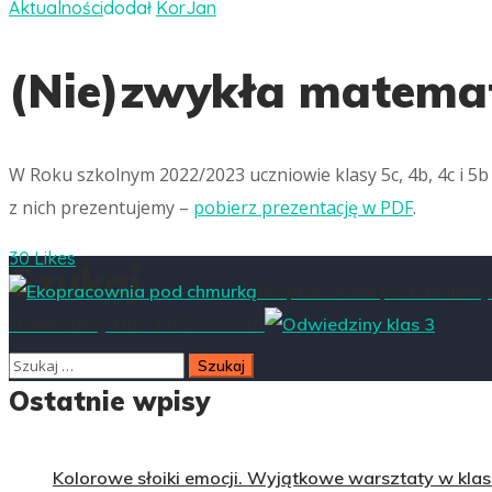
Aktualności
dodał
KorJan
(Nie)zwykła matema
W Roku szkolnym 2022/2023 uczniowie klasy 5c, 4b, 4c i 5b
z nich prezentujemy –
pobierz prezentację w PDF
.
30 Likes
Szukaj
Ekopracownia pod chmurką
Odwiedziny klas 3
2023-06-15
Ostatnie wpisy
Kolorowe słoiki emocji. Wyjątkowe warsztaty w klasa