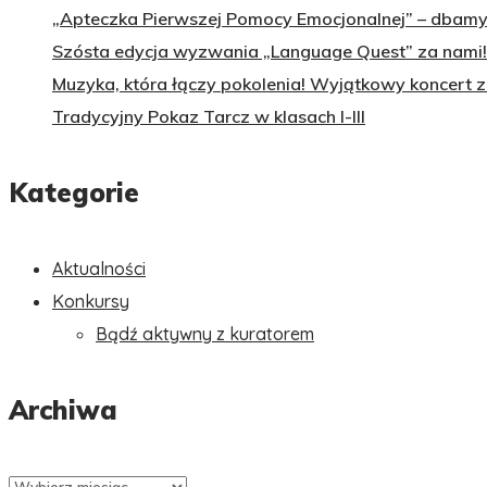
„Apteczka Pierwszej Pomocy Emocjonalnej” – dbamy 
Szósta edycja wyzwania „Language Quest” za nami!
Muzyka, która łączy pokolenia! Wyjątkowy koncert 
Tradycyjny Pokaz Tarcz w klasach I-III
Kategorie
Aktualności
Konkursy
Bądź aktywny z kuratorem
Archiwa
Archiwa