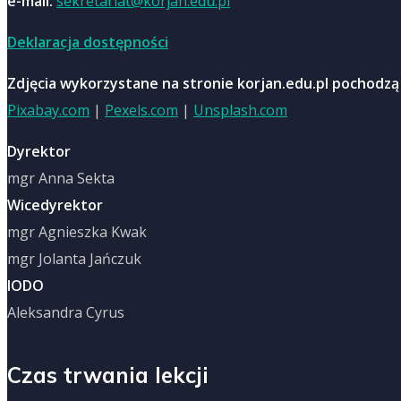
e-mail:
sekretariat@korjan.edu.pl
Deklaracja dostępności
Zdjęcia wykorzystane na stronie korjan.edu.pl pochodzą
Pixabay.com
|
Pexels.com
|
Unsplash.com
Dyrektor
mgr Anna Sekta
Wicedyrektor
mgr Agnieszka Kwak
mgr Jolanta Jańczuk
IODO
Aleksandra Cyrus
Czas trwania lekcji