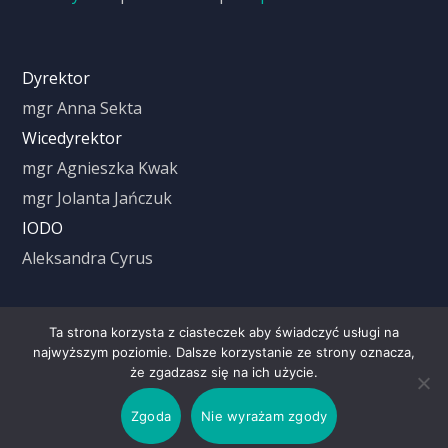
Dyrektor
mgr Anna Sekta
Wicedyrektor
mgr Agnieszka Kwak
mgr Jolanta Jańczuk
IODO
Aleksandra Cyrus
Ta strona korzysta z ciasteczek aby świadczyć usługi na
Czas trwania lekcji
najwyższym poziomie. Dalsze korzystanie ze strony oznacza,
że zgadzasz się na ich użycie.
1 Lekcja: 8.00 – 8.45
Zgoda
Nie wyrażam zgody
2 Lekcja: 8.55 – 9.40