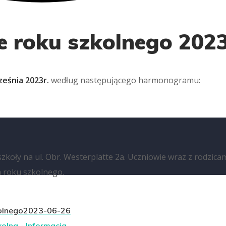
e roku szkolnego 202
eśnia 2023r.
według następującego harmonogramu:
zkoły na ul. Obr. Westerplatte 2a. Uczniowie wraz z rodzic
a roku szkolnego.
olnego
2023-06-26