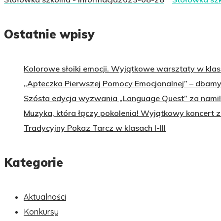
Ostatnie wpisy
Kolorowe słoiki emocji. Wyjątkowe warsztaty w klasa
„Apteczka Pierwszej Pomocy Emocjonalnej” – dbamy 
Szósta edycja wyzwania „Language Quest” za nami!
Muzyka, która łączy pokolenia! Wyjątkowy koncert 
Tradycyjny Pokaz Tarcz w klasach I-III
Kategorie
Aktualności
Konkursy