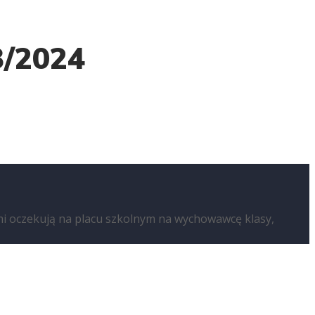
3/2024
ami oczekują na placu szkolnym na wychowawcę klasy,