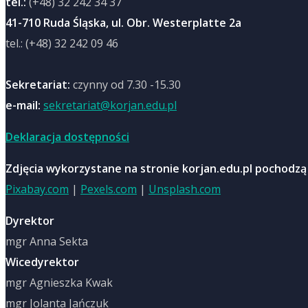
tel.:
(+48) 32 242 34 37
41-710 Ruda Śląska, ul. Obr. Westerplatte 2a
tel.: (+48) 32 242 09 46
Sekretariat:
czynny od 7.30 -15.30
e-mail:
sekretariat@korjan.edu.pl
Deklaracja dostępności
Zdjęcia wykorzystane na stronie korjan.edu.pl pochodzą
Pixabay.com
|
Pexels.com
|
Unsplash.com
Dyrektor
mgr Anna Sekta
Wicedyrektor
mgr Agnieszka Kwak
mgr Jolanta Jańczuk