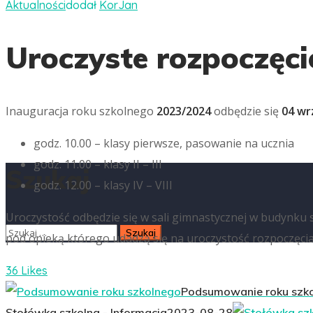
Aktualności
dodał
KorJan
Uroczyste rozpoczęci
Inauguracja roku szkolnego
2023/2024
odbędzie się
04 wrz
godz. 10.00 – klasy pierwsze, pasowanie na ucznia
godz. 11.00 – klasy II – III
Szukaj
godz. 12.00 – klasy IV – VIII
Uroczystość odbędzie się w sali gimnastycznej w budynku s
pod opieką którego udadzą się na uroczystość rozpoczęci
36 Likes
Podsumowanie roku szk
Stołówka szkolna - Informacja
2023-08-28